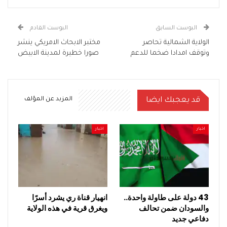
البوست السابق
البوست القادم
الولاية الشمالية تحاصر
مختبر الابحاث الامريكي ينشر
وتوقف امدادا ضخما للدعم
صورا خطيرة لمدينة الابيض
قد يعجبك ايضا
المزيد عن المؤلف
اخبار
اخبار
43 دولة على طاولة واحدة..
انهيار قناة ري يشرد أسرًا
والسودان ضمن تحالف
ويغرق قرية في هذه الولاية
دفاعي جديد