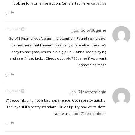
looking for some live action. Get started here:
dabetlive
الرد
6 أشهر منذ
Golo786game
يقول
Golo786game, you’ve got my attention! Found some cool
games here that I haven’t seen anywhere else. The site’s
easy to navigate, which is a big plus. Gonna keep playing
and see if I get lucky. Check out
golo786game
if you want
something fresh.
الرد
6 أشهر منذ
74betcomlogin
يقول
74betcomlogin… not a bad experience. Got in pretty quickly.
The layout it’s pretty standard. Quick tip, try one of its slots,
some are cool.
74betcomlogin
الرد