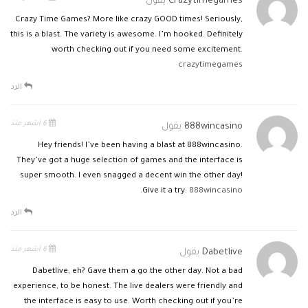
Crazytimegames
يقول
Crazy Time Games? More like crazy GOOD times! Seriously,
this is a blast. The variety is awesome. I’m hooked. Definitely
worth checking out if you need some excitement.
crazytimegames
الرد
6 أشهر منذ
888wincasino
يقول
Hey friends! I’ve been having a blast at 888wincasino.
They’ve got a huge selection of games and the interface is
super smooth. I even snagged a decent win the other day!
.
Give it a try:
888wincasino
الرد
6 أشهر منذ
Dabetlive
يقول
Dabetlive, eh? Gave them a go the other day. Not a bad
experience, to be honest. The live dealers were friendly and
the interface is easy to use. Worth checking out if you’re