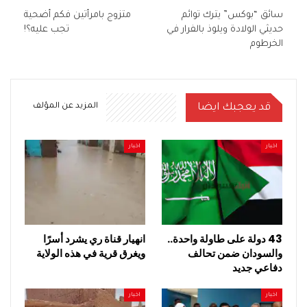
سائق “بوكس” يترك توائم
متزوج بامرأتين فكم أضحية
حديثي الولادة ويلوذ بالفرار في
تجب عليه؟!
الخرطوم
قد يعجبك ايضا
المزيد عن المؤلف
اخبار
اخبار
43 دولة على طاولة واحدة..
انهيار قناة ري يشرد أسرًا
والسودان ضمن تحالف
ويغرق قرية في هذه الولاية
دفاعي جديد
اخبار
اخبار