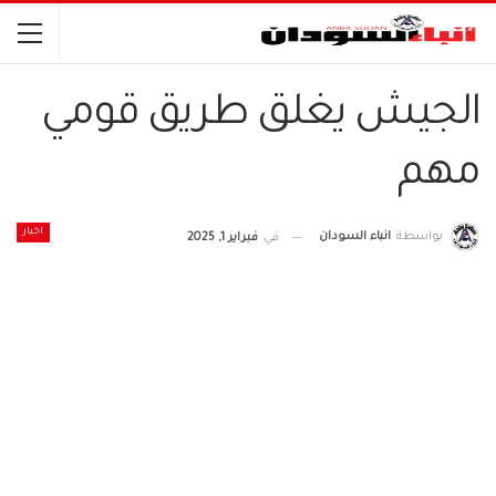
الجيش يغلق طريق قومي
مهم
اخبار
بواسطة
انباء السودان
في
فبراير 1, 2025