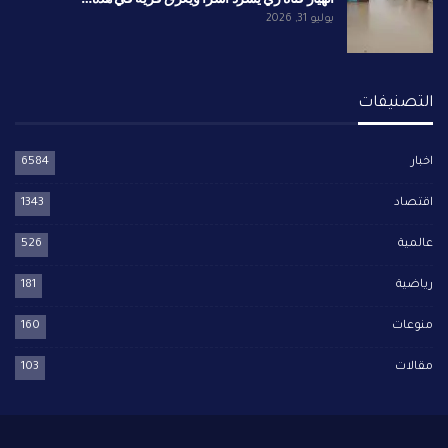
يوليو 31, 2026
التصنيفات
اخبار
6584
اقتصاد
1343
عالمية
526
رياضية
181
منوعات
160
مقالات
103