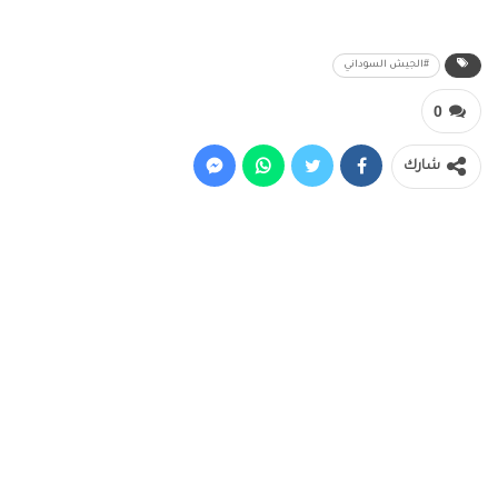
#الجيش السوداني
0
شارك