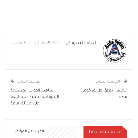
انباء السودان
5763 المشاركات
0 تعليقات
البوست السابق
البوست القادم
الجيش يغلق طريق قومي
شاهد…القوات المسلحة
مهم
السودانية تبسط سيطرتها
على مدينة رفاعة
قد يعجبك ايضا
المزيد عن المؤلف