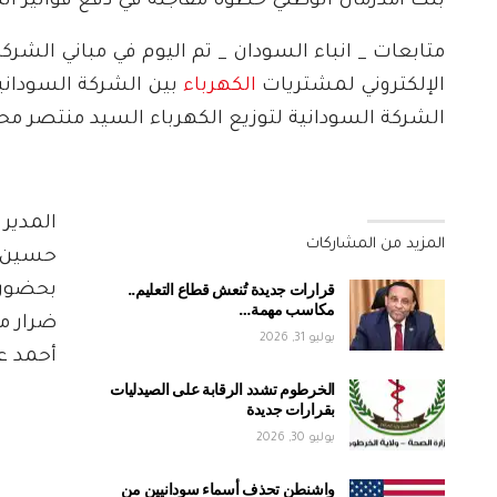
بنك أمدرمان الوطني خطوة مفاجئة في دفع فواتير الك
متابعات _ انباء السودان _ تم اليوم في مباني الشرك
الإلكتروني لمشتريات
الكهرباء
بين الشركة السودانية
الشركة السودانية لتوزيع الكهرباء السيد منتصر مح
المدير
المزيد من المشاركات
حسين م
قرارات جديدة تُنعش قطاع التعليم..
بحضور 
مكاسب مهمة…
ضرار م
يوليو 31, 2026
أحمد عب
الخرطوم تشدد الرقابة على الصيدليات
بقرارات جديدة
يوليو 30, 2026
واشنطن تحذف أسماء سودانيين من