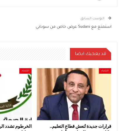
البوست السابق
استمتع مع Sudani عرض خاص من سوداني
قد يعجبك ايضا
اقتصاد
اقتصاد
قرارات جديدة تُنعش قطاع التعليم..
الخرطوم تشدد الر