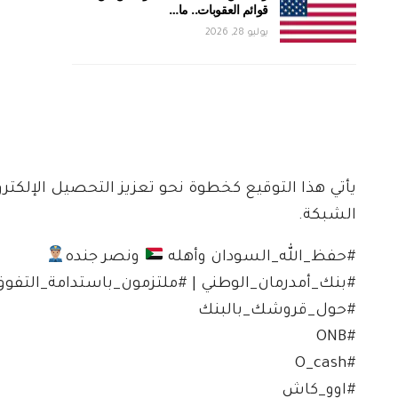
قوائم العقوبات.. ما…
يوليو 28, 2026
يأتي هذا التوقيع كخطوة نحو تعزيز التحصيل الإلكت
الشبكة.
#حفظ_الله_السودان وأهله
ونصر جنده
#بنك_أمدرمان_الوطني | #ملتزمون_باستدامة_التفو
#حول_قروشك_بالبنك
#ONB
#O_cash
#اوو_كاش