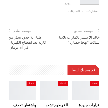
5763
المشاركات
0 تعليقات
البوست السابق
البوست القادم
خالد الإعيسر للإمارات بلادنا
اطباء بلا حدود تحذر من
سلكت “نهجا حضاريا”
كارثة بعد انقطاع الكهرباء
في أم درمان
قد يعجبك ايضا
اقتصاد
اقتصاد
اقتصاد
قرارات جديدة
الخرطوم تشدد
واشنطن تحذف