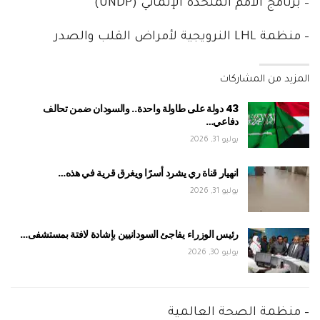
– برنامج الأمم المتحدة الإنمائي (UNDP)
– منظمة LHL النرويجية لأمراض القلب والصدر
المزيد من المشاركات
43 دولة على طاولة واحدة.. والسودان ضمن تحالف
دفاعي…
يوليو 31, 2026
انهيار قناة ري يشرد أسرًا ويغرق قرية في هذه…
يوليو 31, 2026
رئيس الوزراء يفاجئ السودانيين بإشادة لافتة بمستشفى…
يوليو 30, 2026
– منظمة الصحة العالمية