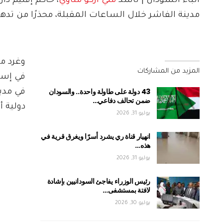
انباء السودان | ناشد
مني أركو مناوي
، حاكم إقليم دا
مدينة الفاشر خلال الساعات المقبلة، محذرًا من تدهو
المزيد من المشاركات
في إسقا
43 دولة على طاولة واحدة.. والسودان
في مدي
ضمن تحالف دفاعي…
دولية أ
يوليو 31, 2026
انهيار قناة ري يشرد أسرًا ويغرق قرية في
هذه…
يوليو 31, 2026
رئيس الوزراء يفاجئ السودانيين بإشادة
لافتة بمستشفى…
يوليو 30, 2026