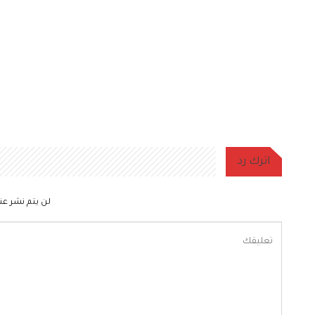
اترك رد
لن يتم نشر عنو