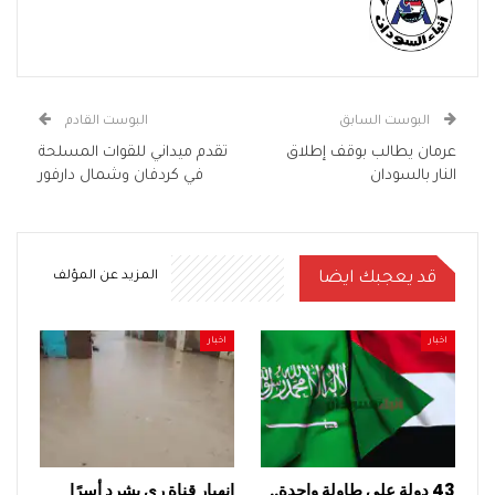
البوست السابق
البوست القادم
عرمان يطالب بوقف إطلاق
تقدم ميداني للقوات المسلحة
النار بالسودان
في كردفان وشمال دارفور
قد يعجبك ايضا
المزيد عن المؤلف
اخبار
اخبار
43 دولة على طاولة واحدة..
انهيار قناة ري يشرد أسرًا