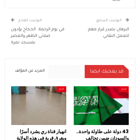
البوست السابق
البوست القادم
البرهان يصدر قرار مهم
في يوم الرحمة.. الحجاج يؤدون
للعمل النقابي
صلاتي الظهر والعصر
بمسجد نمرة
قد يعجبك ايضا
المزيد عن المؤلف
اخبار
اخبار
43 دولة على طاولة واحدة..
انهيار قناة ري يشرد أسرًا
والسودان ضمن تحالف
ويغرق قرية في هذه الولاية