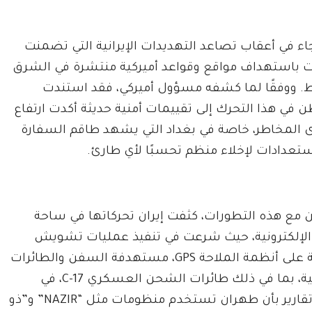
جاء في أعقاب تصاعد التهديدات الإيرانية التي تضمنت
ت باستهداف مواقع وقواعد أميركية منتشرة في الشرق
. ووفقًا لما كشفه مسؤول أميركي، فقد استندت
 في هذا التحرك إلى تقييمات أمنية حديثة أكدت ارتفاع
المخاطر، خاصة في بغداد التي يشهد طاقم السفارة
ستعدادات لإخلاء منظم تحسبًا لأي طارئ.
ن مع هذه التطورات، كثفت إيران تحركاتها في ساحة
الإلكترونية، حيث شرعت في تنفيذ عمليات تشويش
متقدمة على أنظمة الملاحة GPS، مستهدفة السفن والطائرات
الأميركية، بما في ذلك طائرات الشحن العسكري C-17، في
مضيق هرمز والمناطق الحدودية مع العراق. وأفادت تقارير بأن طهران تستخدم منظومات مثل “NAZIR” و”ذو