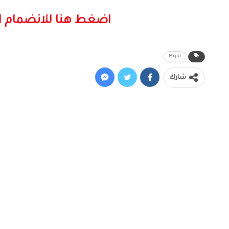
اضغط هنا للانضمام ا
امريكا
شارك