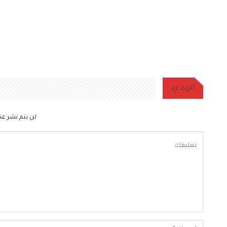
اترك رد
لن يتم نشر عنو