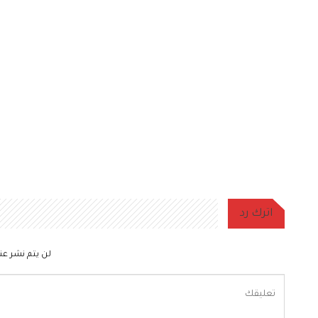
اترك رد
لن يتم نشر عنو