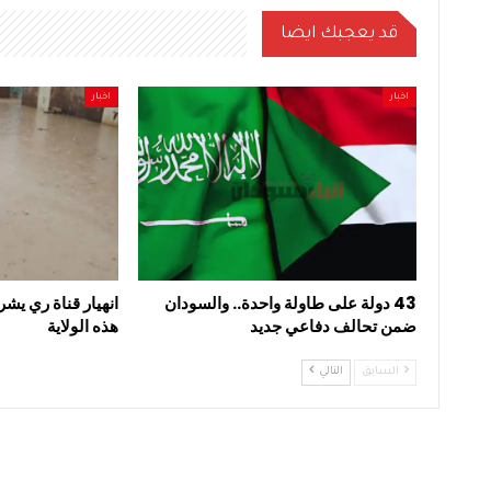
قد يعجبك ايضا
اخبار
اخبار
43 دولة على طاولة واحدة.. والسودان
انهيار قناة ري يشر
ضمن تحالف دفاعي جديد
هذه الولاية
السابق
التالي