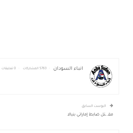
انباء السودان
5763 المشاركات
0 تعليقات
البوست السابق
مقـ..ـتل ضابط إماراتي بنيالا