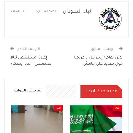
انباء السودان
5763 المشاركات
0 تعليقات
البوست السابق
البوست القادم
بوتن يفاجئ إسرائيل وامريكيا
إغلاق مستشفى نيالا
حول تهديد علي خامنئي
التخصصي .. ماذا يحدث؟
قد يعجبك ايضا
المزيد عن المؤلف
اخبار
اخبار