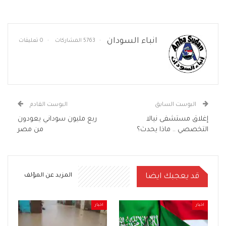
انباء السودان
5763 المشاركات
0 تعليقات
البوست السابق
البوست القادم
إغلاق مستشفى نيالا
ربع مليون سوداني يعودون
التخصصي .. ماذا يحدث؟
من مصر
قد يعجبك ايضا
المزيد عن المؤلف
اخبار
اخبار