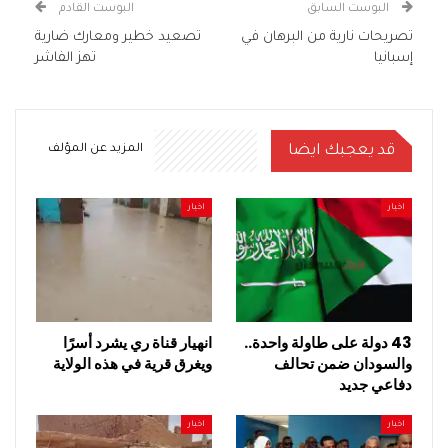
البوست السابق
البوست القادم
تصريحات نارية من البرهان في
تصعيد خطير ومعارك ضارية
إسبانيا
تهز الفاشر
قد يعجبك ايضا
المزيد عن المؤلف
اخبار
اخبار
43 دولة على طاولة واحدة..
انهيار قناة ري يشرد أسرًا
والسودان ضمن تحالف
ويغرق قرية في هذه الولاية
دفاعي جديد
اخبار
اخبار