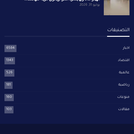
يوليو 31, 2026
التصنيفات
اخبار
6584
اقتصاد
1343
عالمية
526
رياضية
181
منوعات
160
مقالات
103