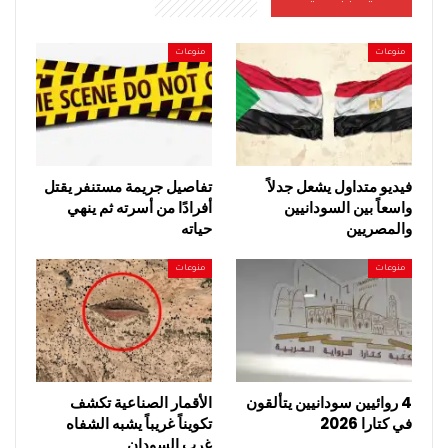
منوعات
منوعات
فيديو متداول يشعل جدلاً
تفاصيل جريمة مستنفر يقتل
واسعاً بين السودانيين
أفرادًا من أسرته ثم ينهي
والمصريين
حياته
منوعات
منوعات
4 روائيين سودانيين يتألقون
الأقمار الصناعية تكشف
في كتارا 2026
تكويناً غريباً يشبه الشفاه
غرب السودان