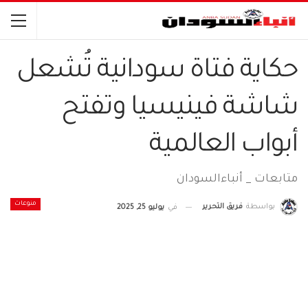
حكاية فتاة سودانية تُشعل
شاشة فينيسيا وتفتح
أبواب العالمية
متابعات _ أنباءالسودان
منوعات
بواسطة
فريق التحرير
في
يوليو 25, 2025