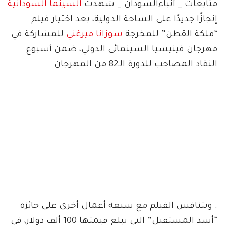
متابعات _ أنباءالسودان _ شهدت
السينما السودانية
إنجازًا جديدًا على الساحة الدولية، بعد اختيار فيلم
“ملكة القطن” للمخرجة
سوزانا ميرغني
للمشاركة في
مهرجان فينيسيا السينمائي الدولي، ضمن أسبوع
النقاد المصاحب للدورة الـ82 من المهرجان
. ويتنافس الفيلم مع سبعة أعمال أخرى على جائزة
“أسد المستقبل” التي تبلغ قيمتها 100 ألف دولار، في