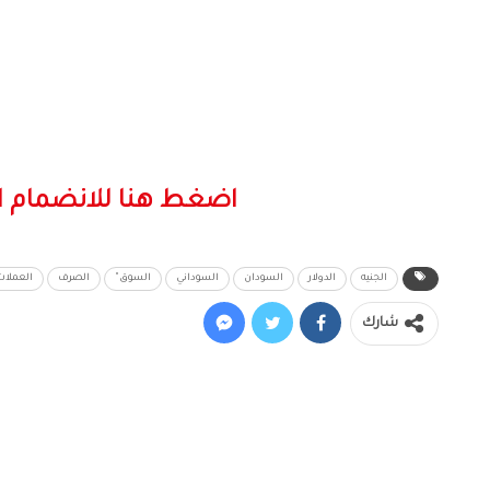
اضغط هنا للانضمام ا
الجنيه
الدولار
السودان
السوداني
السوق"
الصرف
العملات
شارك