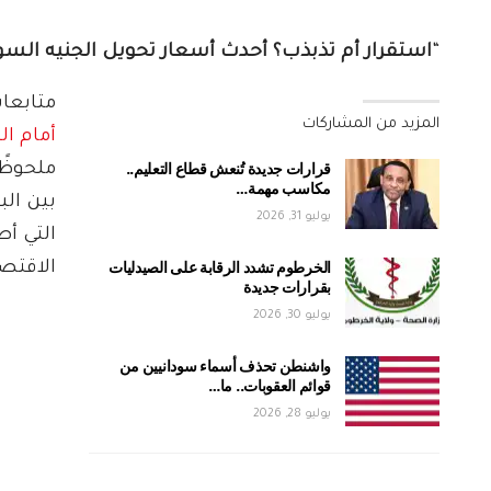
“
استقرار أم تذبذب؟ أحدث أسعار تحويل الجنيه السو
متابعا
المزيد من المشاركات
أمام ال
قرارات جديدة تُنعش قطاع التعليم..
ملحوظً
مكاسب مهمة…
بين الب
يوليو 31, 2026
التي أ
الخرطوم تشدد الرقابة على الصيدليات
الاقتصا
بقرارات جديدة
يوليو 30, 2026
واشنطن تحذف أسماء سودانيين من
قوائم العقوبات.. ما…
يوليو 28, 2026