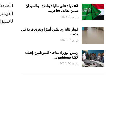
43 دولة على طاولة واحدة.. والسودان
الأمريك
ضمن تحالف دفاعي…
الترحي
يوليو 31, 2026
تأشيرا
انهيار قناة ري يشرد أسرًا ويغرق قرية في
هذه…
يوليو 31, 2026
رئيس الوزراء يفاجئ السودانيين بإشادة
لافتة بمستشفى…
يوليو 30, 2026