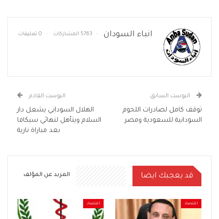
انباء السودان
5763 المشاركات
0 تعليقات
البوست السابق
البوست القادم
توقف كامل لصادرات اللحوم
الهلال السوداني يشعل دار
السودانية للسعودية ومصر
السلام ويتأهل لنهائي سيكافا
بعد مباراة نارية
قد يعجبك ايضا
المزيد عن المؤلف
اقتصاد
اقتصاد