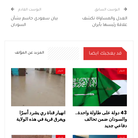
البوست السابق
البوست القادم
العدل والمساواة تكشف
بيان سعودي حاسم بشأن
علاقة رئيسها بأيران
السودان
قد يعجبك ايضا
المزيد عن المؤلف
اخبار
اخبار
43 دولة على طاولة واحدة..
انهيار قناة ري يشرد أسرًا
والسودان ضمن تحالف
ويغرق قرية في هذه الولاية
دفاعي جديد
اخبار
اخبار