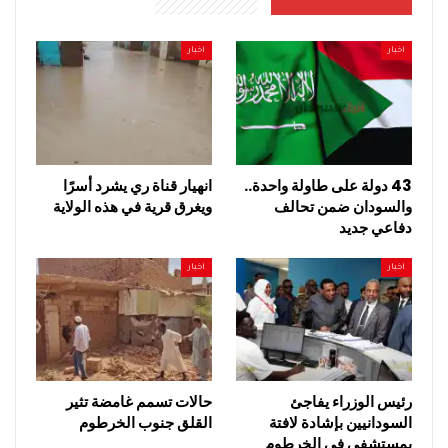
اخبار
اخبار
43 دولة على طاولة واحدة..
انهيار قناة ري يشرد أسرًا
والسودان ضمن تحالف
ويغرق قرية في هذه الولاية
دفاعي جديد
اخبار
اخبار
رئيس الوزراء يفاجئ
حالات تسمم غامضة تثير
السودانيين بإشادة لافتة
القلق جنوب الخرطوم
بمستشفى في الخرطوم