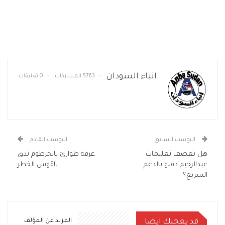
انباء السودان
5763 المشاركات
0 تعليقات
البوست السابق
البوست القادم
هل تعصف تعليمات
غرفة طوارئ بالخرطوم تدق
عبدالرحيم دقلو بالدعم
ناقوس الخطر
السريع؟
قد يعجبك ايضا
المزيد عن المؤلف